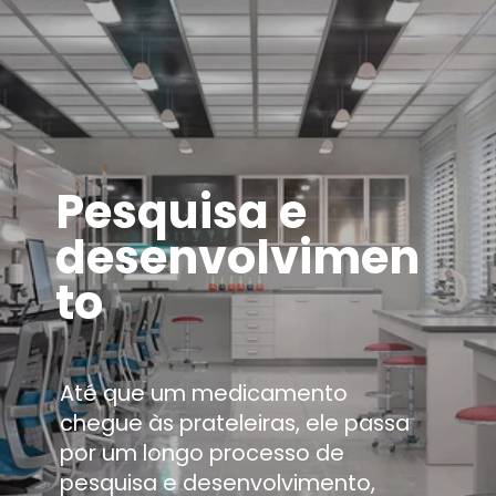
Pesquisa e
desenvolvimen
to
Até que um medicamento
chegue às prateleiras, ele passa
por um longo processo de
pesquisa e desenvolvimento,