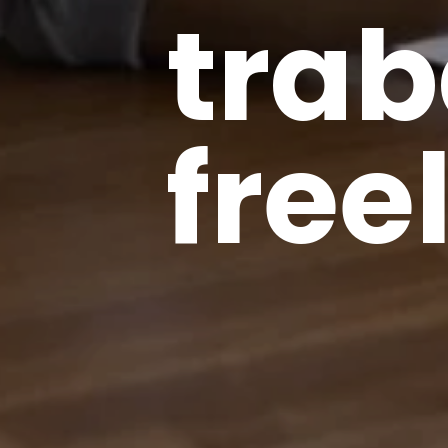
tra
free