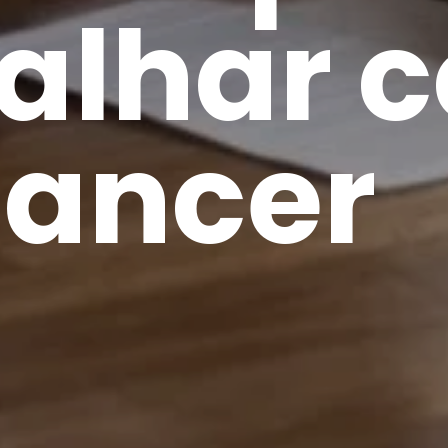
balhar 
lancer